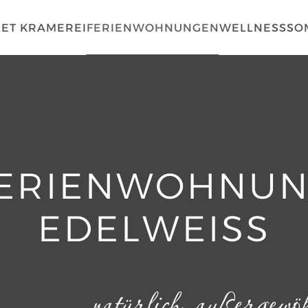
ET KRAMEREI
FERIENWOHNUNGEN
WELLNESS
SO
ERIENWOHNU
EDELWEISS
natürlich außergewöh