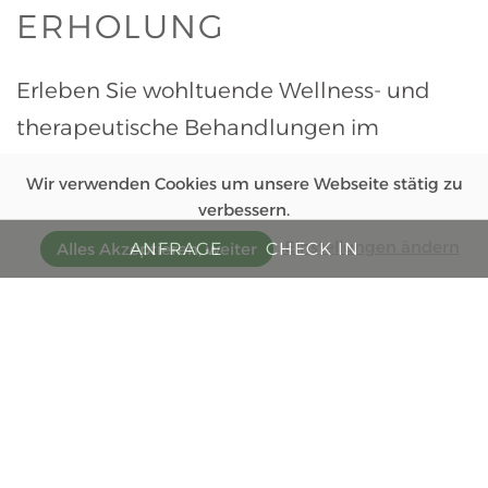
ERHOLUNG
Erleben Sie wohltuende Wellness- und
therapeutische Behandlungen im
Partnerhotel Sonnberghof für Ihre
Wir verwenden Cookies um unsere Webseite stätig zu
Gesundheit und Entspannung.
verbessern.
Einstellungen ändern
ANFRAGE
CHECK IN
Alles Akzeptieren, weiter
JETZT ENTDECKEN